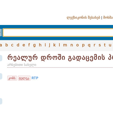
ლექსიკონის შესახებ
|
მოხმა
a
b
c
d
e
f
g
h
i
j
k
l
m
n
o
p
q
r
s
t
u
რეალურ დროში გადაცემის 
არსებითი სახელი
RTP
კომპ.
ტელეკ.