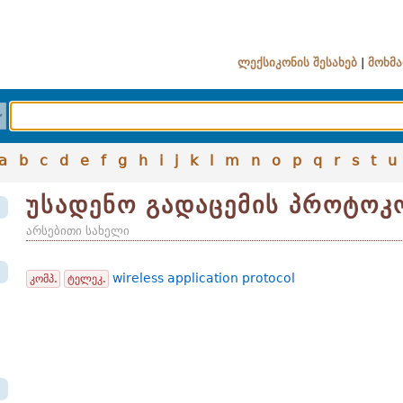
ლექსიკონის შესახებ
|
მოხმა
a
b
c
d
e
f
g
h
i
j
k
l
m
n
o
p
q
r
s
t
u
უსადენო გადაცემის პროტო
არსებითი სახელი
wireless application protocol
კომპ.
ტელეკ.