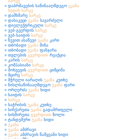
სარკე
დაბრმავების საწინააღმდეგო
უკანა
ხედის
სარკე
დამხმარე
სარკე
დასაკეცი
უკანა
სავარძელი
დიელექტრიკული
სარკე
ვებ-გვერდის
სარკე
ვებ-საიტის
სარკე
ზევით ასაწევი
უკანა
კარი
თბობადი
უკანა
მინა
თბობადი
უკანა
ფანჯარა
თვლების
გვერდითი
რეაქცია
კარის
სარკე
კომპასიანი
სარკე
მოხვევის
გვერდითი
ციმციმა
მცირე
სარკე
მჭრელი იარაღის
უკანა
კუთხე
ნისლსაწინააღმდეგო
უკანა
ფარი
ორღერძა
უკანა
ხიდი
საიტის
სარკე
სარკე
საჭრისის
უკანა
კუთხე
სიჩქარეთა
უკანა
გადამრთველი
სიხშირეთა
გვერდითი
ზოლი
ტანდემური
უკანა
ხიდი
უკანა
უკანა
ამძრავი
უკანა
ამძრავის წამყვანი ხიდი