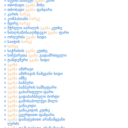
ზევით ასაწევი
უკანა
კარი
თბობადი
უკანა
მინა
თბობადი
უკანა
ფანჯარა
კარის
სარკე
კომპასიანი
სარკე
მცირე
სარკე
მჭრელი იარაღის
უკანა
კუთხე
ნისლსაწინააღმდეგო
უკანა
ფარი
ორღერძა
უკანა
ხიდი
საიტის
სარკე
სარკე
საჭრისის
უკანა
კუთხე
სიჩქარეთა
უკანა
გადამრთველი
ტანდემური
უკანა
ხიდი
უკანა
უკანა
ამძრავი
უკანა
ამძრავის წამყვანი ხიდი
უკანა
ამწე
უკანა
ბამპერი
უკანა
ბამპერის საშხეფარი
უკანა
გაბარიტული ფარი
უკანა
გადასახსნელი ბორტი
უკანა
გამოსაბოლქვი მილი
უკანა
განაკიდი
უკანა
განაკიდის კუთხე
უკანა
გვერდითი ფანჯარა
უკანა
დამატებითი არაწამყვანი
ღერძი