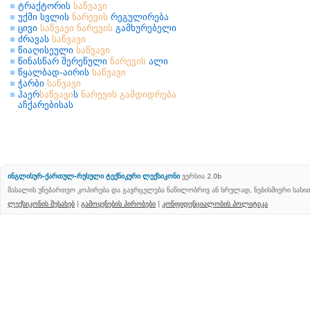
ტრაქტორის
საწვავი
უქმი სვლის
ნარევის
რეგულირება
ცივი
საწვავი
ნარევის
გამხურებელი
ძრავას
საწვავი
წიაღისეული
საწვავი
წინასწარ შერეწული
ნარევის
ალი
წყალბად-აირის
საწვავი
ჭარბი
საწვავი
ჰაერ
საწვავი
ს
ნარევის
გამდიდრება
აჩქარებისას
ინგლისურ-ქართულ-რუსული ტექნიკური ლექსიკონი
ვერსია 2.0b
მასალის უნებართვო კოპირება და გავრცელება ნაწილობრივ ან სრულად, ნებისმიერი სახ
ლექსიკონის შესახებ
|
გამოყენების პირობები
|
კონფიდენციალობის პოლიტიკა