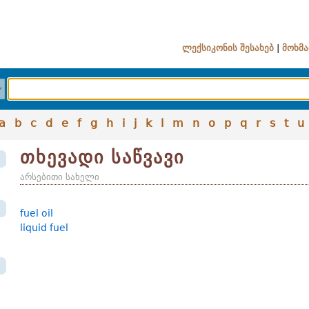
ლექსიკონის შესახებ
|
მოხმა
a
b
c
d
e
f
g
h
i
j
k
l
m
n
o
p
q
r
s
t
u
თხევადი საწვავი
არსებითი სახელი
fuel oil
liquid fuel