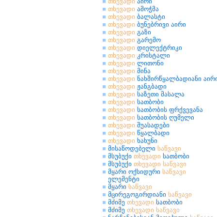
თხევადი
აირი
თხევადი
ამოჭმა
თხევადი
ბალასტი
თხევადი
ბუნებრივი აირი
თხევადი
გაზი
თხევადი
გარემო
თხევადი
დიელექტრიკი
თხევადი
კრისტალი
თხევადი
ლითონი
თხევადი
მინა
თხევადი
ნახშირწყალბადიანი აირ
თხევადი
ჟანგბადი
თხევადი
საზეთი მასალა
თხევადი
სათბობი
თხევადი
სათბობის ფრქვევანა
თხევადი
სათბობის ღუმელი
თხევადი
შუასადები
თხევადი
წყალბადი
თხევადი
ხახუნი
მისაწოდებელი
საწვავი
მსუბუქი
თხევადი
სათბობი
მსუბუქი
თხევადი
საწვავი
მყარი ოქსიდური
საწვავი
ელემენტი
მყარი
საწვავი
მცირეგოგირდიანი
საწვავი
მძიმე
თხევადი
სათბობი
მძიმე
თხევადი
საწვავი