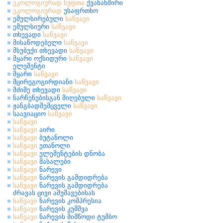
ეკოლოგიურად
სუფთა
ქვანახშირი
ეკოლოგიურად
უსაფრთხო
ემულსირებული
საწვავი
ემულსიური
საწვავი
თხევადი
საწვავი
მისაწოდებელი
საწვავი
მსუბუქი თხევადი
საწვავი
მყარი ოქსიდური
საწვავი
ელემენტი
მყარი
საწვავი
მცირეგოგირდიანი
საწვავი
მძიმე თხევადი
საწვავი
ნარჩენებისგან მიღებული
საწვავი
ჟანგბადშემცველი
საწვავი
საავიაციო
საწვავი
საწვავი
საწვავი
აირი
საწვავი
ბუტანოლი
საწვავი
ეთანოლი
საწვავი
ელემენტების დნობა
საწვავი
მასალები
საწვავი
ნარევი
საწვავი
ნარევის გამდიდრება
საწვავი
ნარევის გამდიდრება
ძრავას ცივი ამუშავებისას
საწვავი
ნარევის კომპრესია
საწვავი
ნარევის კუმშვა
საწვავი
ნარევის მიმწოდი ტუმბო