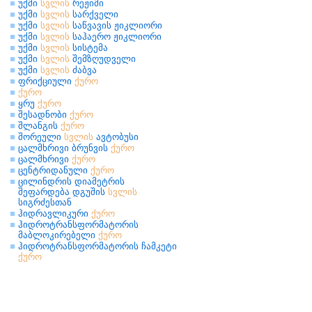
უქმი
სვლის
რეჟიმი
უქმი
სვლის
სარქველი
უქმი
სვლის
საწვავის ჟიკლიორი
უქმი
სვლის
საჰაერო ჟიკლიორი
უქმი
სვლის
სისტემა
უქმი
სვლის
შემზღუდველი
უქმი
სვლის
ძაბვა
ფრიქციული
ქურო
ქურო
ყრუ
ქურო
შესადნობი
ქურო
შლანგის
ქურო
შორეული
სვლის
ავტობუსი
ცალმხრივი ბრუნვის
ქურო
ცალმხრივი
ქურო
ცენტრიდანული
ქურო
ცილინდრის დიამეტრის
შეფარდება დგუშის
სვლის
სიგრძესთან
ჰიდრავლიკური
ქურო
ჰიდროტრანსფორმატორის
მაბლოკირებელი
ქურო
ჰიდროტრანსფორმატორის ჩამკეტი
ქურო