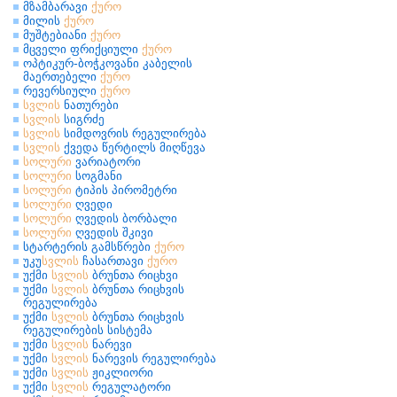
მზამბარავი
ქურო
მილის
ქურო
მუშტებიანი
ქურო
მცველი ფრიქციული
ქურო
ოპტიკურ-ბოჭკოვანი კაბელის
მაერთებელი
ქურო
რევერსიული
ქურო
სვლის
ნათურები
სვლის
სიგრძე
სვლის
სიმდოვრის რეგულირება
სვლის
ქვედა წერტილს მიღწევა
სოლური
ვარიატორი
სოლური
სოგმანი
სოლური
ტიპის პირომეტრი
სოლური
ღვედი
სოლური
ღვედის ბორბალი
სოლური
ღვედის შკივი
სტარტერის გამსწრები
ქურო
უკუ
სვლის
ჩასართავი
ქურო
უქმი
სვლის
ბრუნთა რიცხვი
უქმი
სვლის
ბრუნთა რიცხვის
რეგულირება
უქმი
სვლის
ბრუნთა რიცხვის
რეგულირების სისტემა
უქმი
სვლის
ნარევი
უქმი
სვლის
ნარევის რეგულირება
უქმი
სვლის
ჟიკლიორი
უქმი
სვლის
რეგულატორი