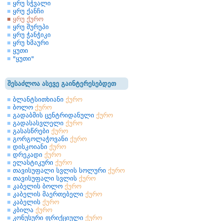
ყრუ სჭვალი
ყრუ ქანჩი
ყრუ ქურო
ყრუ შურუპი
ყრუ ჭანჭიკი
ყრუ ხმაური
ყუთი
"ყუთი"
შესაძლოა ასევე გაინტერესებდეთ
ბლანტსითხიანი
ქურო
ბოლო
ქურო
გადაბმის ცენტრიდანული
ქურო
გადასასვლელი
ქურო
გასასწრები
ქურო
გორგოლაჭოვანი
ქურო
დისკოიანი
ქურო
დრეკადი
ქურო
ელასტიკური
ქურო
თავისუფალი სვლის სოლური
ქურო
თავისუფალი სვლის
ქურო
კაბელის ბოლო
ქურო
კაბელის მაერთებელი
ქურო
კაბელის
ქურო
კბილა
ქურო
კონუსური ფრიქციული
ქურო