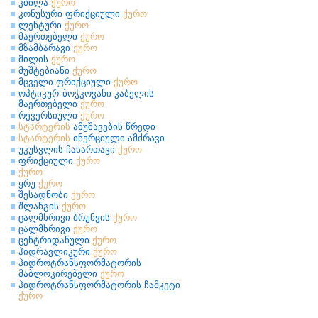
კბილა
ქურო
კონუსური ფრიქციული
ქურო
ლენტური
ქურო
მაერთებელი
ქურო
მზამბარავი
ქურო
მილის
ქურო
მუშტებიანი
ქურო
მცველი ფრიქციული
ქურო
ოპტიკურ-ბოჭკოვანი კაბელის
მაერთებელი
ქურო
რევერსიული
ქურო
სტარტერის
ამუშავების წრედი
სტარტერის
ინერციული ამძრავი
უკუსვლის ჩასართავი
ქურო
ფრიქციული
ქურო
ქურო
ყრუ
ქურო
შესადნობი
ქურო
შლანგის
ქურო
ცალმხრივი ბრუნვის
ქურო
ცალმხრივი
ქურო
ცენტრიდანული
ქურო
ჰიდრავლიკური
ქურო
ჰიდროტრანსფორმატორის
მაბლოკირებელი
ქურო
ჰიდროტრანსფორმატორის ჩამკეტი
ქურო