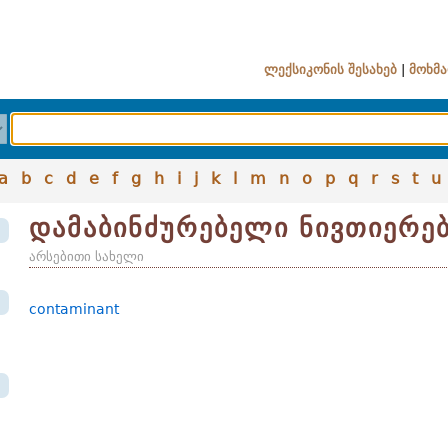
ლექსიკონის შესახებ
|
მოხმა
a
b
c
d
e
f
g
h
i
j
k
l
m
n
o
p
q
r
s
t
u
დამაბინძურებელი ნივთიერე
არსებითი სახელი
contaminant