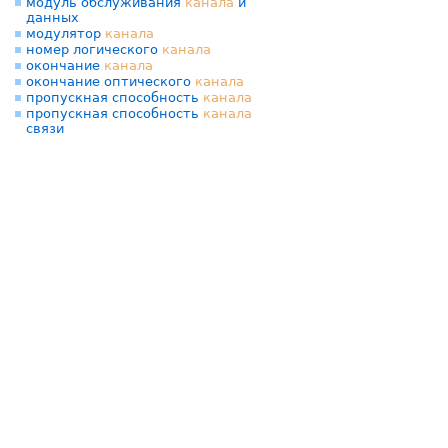
модуль обслуживания
канала
и
данных
модулятор
канала
номер логического
канала
окончание
канала
окончание оптического
канала
пропускная способность
канала
пропускная способность
канала
связи