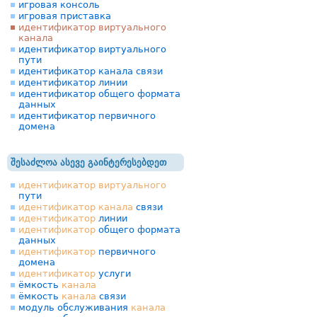
игровая консоль
игровая приставка
идентификатор виртуального
канала
идентификатор виртуального
пути
идентификатор канала связи
идентификатор линии
идентификатор общего формата
данных
идентификатор первичного
домена
შესაძლოა ასევე გაინტერესებდეთ
идентификатор
виртуального
пути
идентификатор
канала
связи
идентификатор
линии
идентификатор
общего формата
данных
идентификатор
первичного
домена
идентификатор
услуги
ёмкость
канала
ёмкость
канала
связи
модуль обслуживания
канала