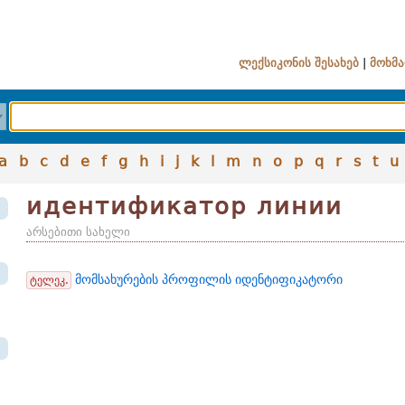
ლექსიკონის შესახებ
|
მოხმა
a
b
c
d
e
f
g
h
i
j
k
l
m
n
o
p
q
r
s
t
u
идентификатор линии
არსებითი სახელი
მომსახურების პროფილის იდენტიფიკატორი
ტელეკ.