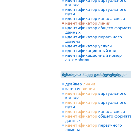
идентификатор виртуального
канала
идентификатор виртуального
пути
идентификатор канала связи
идентификатор линии
идентификатор общего формат
данных
идентификатор первичного
домена
идентификатор услуги
идентификационный код
идентификационный номер
автомобиля
შესაძლოა ასევე გაინტერესებდეთ
драйвер
линии
занятие
линии
идентификатор
виртуального
канала
идентификатор
виртуального
пути
идентификатор
канала связи
идентификатор
общего формат
данных
идентификатор
первичного
домена