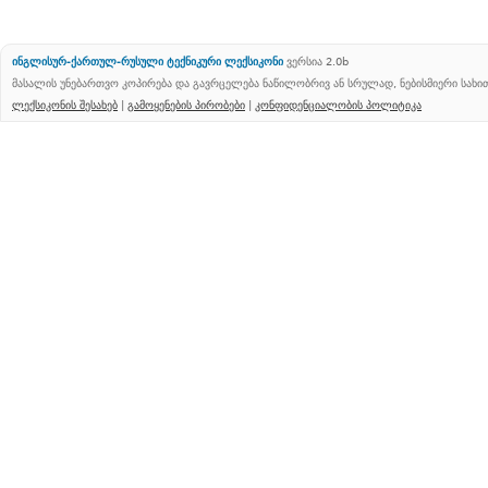
ინგლისურ-ქართულ-რუსული ტექნიკური ლექსიკონი
ვერსია 2.0b
მასალის უნებართვო კოპირება და გავრცელება ნაწილობრივ ან სრულად, ნებისმიერი სახ
ლექსიკონის შესახებ
|
გამოყენების პირობები
|
კონფიდენციალობის პოლიტიკა