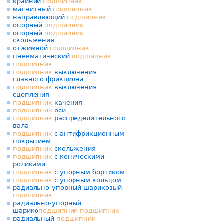
крайний
подшипник
магнитный
подшипник
направляющий
подшипник
опорный
подшипник
опорный
подшипник
скольжения
отжимной
подшипник
пневматический
подшипник
подшипник
подшипник
выключения
главного фрикциона
подшипник
выключения
сцепления
подшипник
качения
подшипник
оси
подшипник
распределительного
вала
подшипник
с антифрикционным
покрытием
подшипник
скольжения
подшипник
с коническими
роликами
подшипник
с упорным бортиком
подшипник
с упорным кольцом
радиально-упорный шариковый
подшипник
радиально-упорный
шарико
подшипник
подшипник
радиальный
подшипник