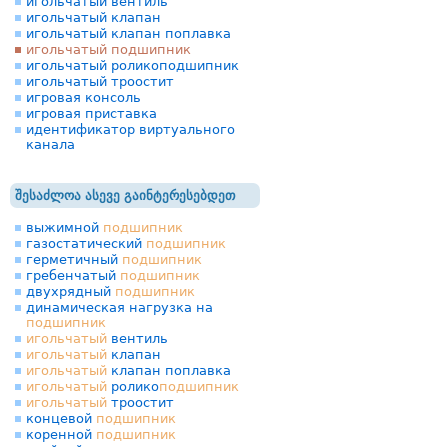
игольчатый вентиль
игольчатый клапан
игольчатый клапан поплавка
игольчатый подшипник
игольчатый роликоподшипник
игольчатый троостит
игровая консоль
игровая приставка
идентификатор виртуального
канала
შესაძლოა ასევე გაინტერესებდეთ
выжимной
подшипник
газостатический
подшипник
герметичный
подшипник
гребенчатый
подшипник
двухрядный
подшипник
динамическая нагрузка на
подшипник
игольчатый
вентиль
игольчатый
клапан
игольчатый
клапан поплавка
игольчатый
ролико
подшипник
игольчатый
троостит
концевой
подшипник
коренной
подшипник