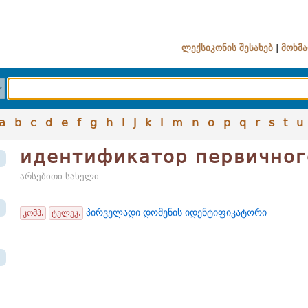
ლექსიკონის შესახებ
|
მოხმა
a
b
c
d
e
f
g
h
i
j
k
l
m
n
o
p
q
r
s
t
u
идентификатор первичног
არსებითი სახელი
პირველადი დომენის იდენტიფიკატორი
კომპ.
ტელეკ.