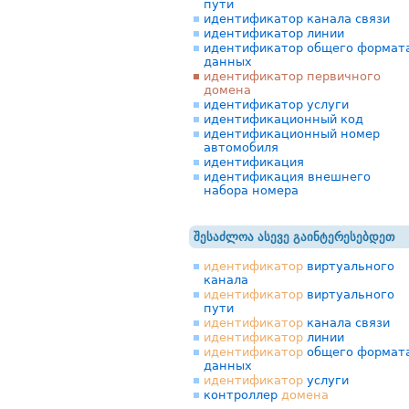
пути
идентификатор канала связи
идентификатор линии
идентификатор общего формат
данных
идентификатор первичного
домена
идентификатор услуги
идентификационный код
идентификационный номер
автомобиля
идентификация
идентификация внешнего
набора номера
შესაძლოა ასევე გაინტერესებდეთ
идентификатор
виртуального
канала
идентификатор
виртуального
пути
идентификатор
канала связи
идентификатор
линии
идентификатор
общего формат
данных
идентификатор
услуги
контроллер
домена