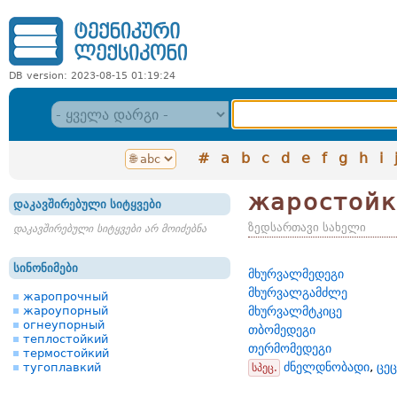
DB version: 2023-08-15 01:19:24
#
a
b
c
d
e
f
g
h
i
жаростой
დაკავშირებული სიტყვები
ზედსართავი სახელი
დაკავშირებული სიტყვები არ მოიძებნა
სინონიმები
მხურვალმედეგი
მხურვალგამძლე
жаропрочный
жароупорный
მხურვალმტკიცე
огнеупорный
თბომედეგი
теплостойкий
თერმომედეგი
термостойкий
ძნელდნობადი
,
ცე
тугоплавкий
სპეც.