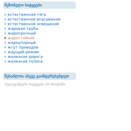
მეზობელი სიტყვები
естественная тяга
естественное всасывание
естественное освещение
жаровая труба
жаропрочный
жаростойкий
жароупорный
жгут проводов
ждущий режим
железная дорога
железная полоса
შესაძლოა ასევე გაინტერესებდეთ
რელევანტური სიტყვები არ მოიძებნა