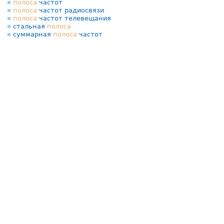
полоса
частот
полоса
частот радиосвязи
полоса
частот телевещания
стальная
полоса
суммарная
полоса
частот