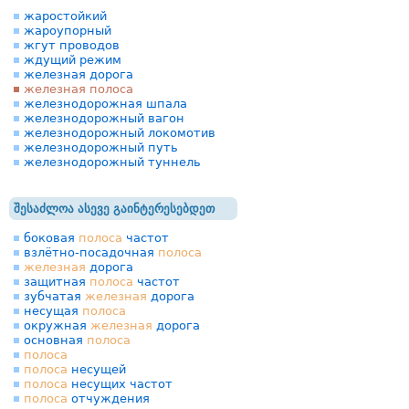
жаростойкий
жароупорный
жгут проводов
ждущий режим
железная дорога
железная полоса
железнодорожная шпала
железнодорожный вагон
железнодорожный локомотив
железнодорожный путь
железнодорожный туннель
შესაძლოა ასევე გაინტერესებდეთ
боковая
полоса
частот
взлётно-посадочная
полоса
железная
дорога
защитная
полоса
частот
зубчатая
железная
дорога
несущая
полоса
окружная
железная
дорога
основная
полоса
полоса
полоса
несущей
полоса
несущих частот
полоса
отчуждения