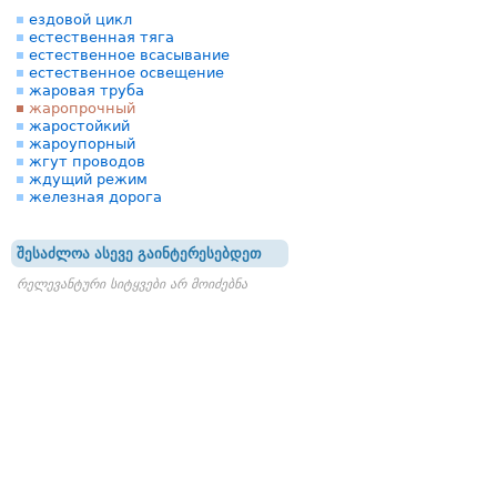
ездовой цикл
естественная тяга
естественное всасывание
естественное освещение
жаровая труба
жаропрочный
жаростойкий
жароупорный
жгут проводов
ждущий режим
железная дорога
შესაძლოა ასევე გაინტერესებდეთ
რელევანტური სიტყვები არ მოიძებნა