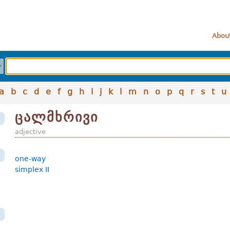
About
a
b
c
d
e
f
g
h
i
j
k
l
m
n
o
p
q
r
s
t
u
ცალმხრივი
adjective
one-way
simplex II