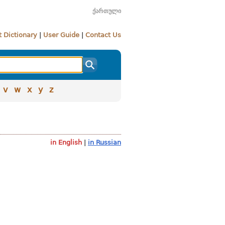
ქართული
 Dictionary
|
User Guide
|
Contact Us
v
w
x
y
z
in English
|
in Russian