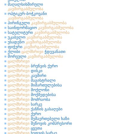
მაღალსიხშირული
კავშირგაბმულობა
ოპტიკურ-ბოჭკოვანი
კავშირგაბმულობა
პირინგული
კავშირგაბმულობა
საინფორმაციო
კავშირგაბმულობა
სატელიტური
კავშირგაბმულობა
უკაბელო
კავშირგაბმულობა
უსადენო
კავშირგაბმულობა
ფიჭური
კავშირგაბმულობა
ქლიბი
ცალმხრივი
ჭდევანათი
შორეული
კავშირგაბმულობა
ცალმხრივი
ცალმხრივი
ბრუნვის ქურო
ცალმხრივი
დისკი
ცალმხრივი
კავშირი
ცალმხრივი
მაგისტრალი
ცალმხრივი
მიმართულებისა
ცალმხრივი
მოქლონი
ცალმხრივი
მოქმედებისა
ცალმხრივი
მოძრაობა
ცალმხრივი
სარკე
ცალმხრივი
ქანჩის გასაღები
ცალმხრივი
ქურო
ცალმხრივი
შემაერთებელი ხაზი
ცალმხრივი
შეწოვის კომპრესორი
ცალმხრივი
ცვეთა
ცალმხრივი
ხედვის სარკე