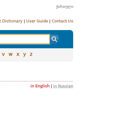
ქართული
 Dictionary
|
User Guide
|
Contact Us
v
w
x
y
z
in English
|
in Russian