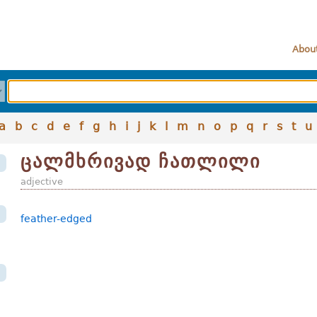
About
a
b
c
d
e
f
g
h
i
j
k
l
m
n
o
p
q
r
s
t
u
ცალმხრივად ჩათლილი
adjective
feather-edged