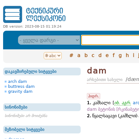
DB version: 2023-08-15 01:19:24
#
a
b
c
d
e
f
g
h
i
dam
დაკავშირებული სიტყვები
/dæ
არსებითი სახელი
arch dam
buttress dam
gravity dam
ჰიდრ.
1.
კაშხალი [
იხ. აგრ.
ar
სინონიმები
dam ბეტონის [რკინაბეტ
2.
წყალსაცავი (
კაშხლის 
სინონიმები არ მოიძებნა
მეზობელი სიტყვები