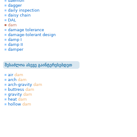
daemon
dagger
daily inspection
daisy chain
DAL
dam
damage tolerance
damage-tolerant design
damp I
damp II
damper
შესაძლოა ასევე გაინტერესებდეთ
air
dam
arch
dam
arch-gravity
dam
buttress
dam
gravity
dam
heat
dam
hollow
dam