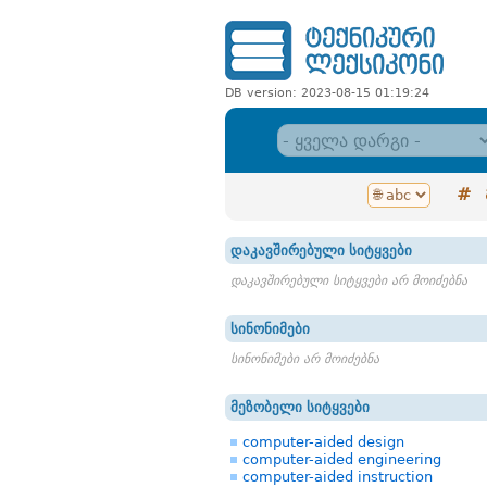
DB version: 2023-08-15 01:19:24
#
დაკავშირებული სიტყვები
დაკავშირებული სიტყვები არ მოიძებნა
სინონიმები
სინონიმები არ მოიძებნა
მეზობელი სიტყვები
computer-aided design
computer-aided engineering
computer-aided instruction