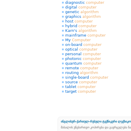
diagnostic
computer
digital
computer
genetic
algorithm
graphics
algorithm
host
computer
hybrid
computer
Karn's
algorithm
mainframe
computer
My
Computer
on-board
computer
optical
computer
personal
computer
photonic
computer
quantum
computer
remote
computer
routing
algorithm
single-board
computer
source
computer
tablet
computer
target
computer
ინგლისურ-ქართულ-რუსული ტექნიკური ლექსიკო
მასალის უნებართვო კოპირება და გავრცელება ნ