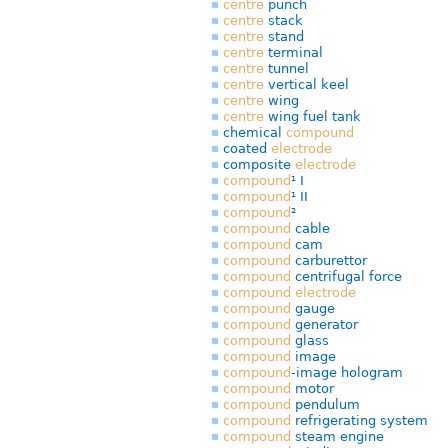
centre
punch
centre
stack
centre
stand
centre
terminal
centre
tunnel
centre
vertical keel
centre
wing
centre
wing fuel tank
chemical
compound
coated
electrode
composite
electrode
compound
¹ I
compound
¹ II
compound
²
compound
cable
compound
cam
compound
carburettor
compound
centrifugal force
compound
electrode
compound
gauge
compound
generator
compound
glass
compound
image
compound
-image hologram
compound
motor
compound
pendulum
compound
refrigerating system
compound
steam engine