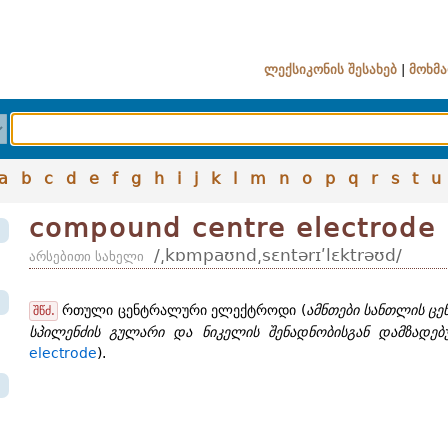
ლექსიკონის შესახებ
|
მოხმა
a
b
c
d
e
f
g
h
i
j
k
l
m
n
o
p
q
r
s
t
u
compound centre electrode
/͵kɒmpaʊnd͵sɛntərɪʹlɛktrəʊd/
არსებითი სახელი
რთული ცენტრალური ელექტროდი (
ამნთები სანთლის ც
შწძ.
სპილენძის გულარი და ნიკელის შენადნობისგან დამზადებ
electrode
).