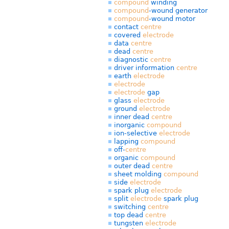
compound
winding
compound
-wound generator
compound
-wound motor
contact
centre
covered
electrode
data
centre
dead
centre
diagnostic
centre
driver information
centre
earth
electrode
electrode
electrode
gap
glass
electrode
ground
electrode
inner dead
centre
inorganic
compound
ion-selective
electrode
lapping
compound
off-
centre
organic
compound
outer dead
centre
sheet molding
compound
side
electrode
spark plug
electrode
split
electrode
spark plug
switching
centre
top dead
centre
tungsten
electrode