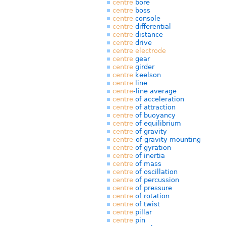
centre
bore
centre
boss
centre
console
centre
differential
centre
distance
centre
drive
centre
electrode
centre
gear
centre
girder
centre
keelson
centre
line
centre
-line average
centre
of acceleration
centre
of attraction
centre
of buoyancy
centre
of equilibrium
centre
of gravity
centre
-of-gravity mounting
centre
of gyration
centre
of inertia
centre
of mass
centre
of oscillation
centre
of percussion
centre
of pressure
centre
of rotation
centre
of twist
centre
pillar
centre
pin