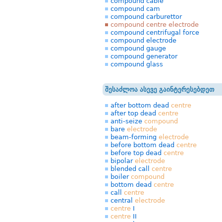
compound cable
compound cam
compound carburettor
compound centre electrode
compound centrifugal force
compound electrode
compound gauge
compound generator
compound glass
შესაძლოა ასევე გაინტერესებდეთ
after bottom dead
centre
after top dead
centre
anti-seize
compound
bare
electrode
beam-forming
electrode
before bottom dead
centre
before top dead
centre
bipolar
electrode
blended call
centre
boiler
compound
bottom dead
centre
call
centre
central
electrode
centre
I
centre
II