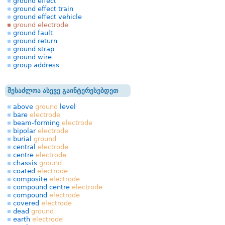
ground effect
ground effect train
ground effect vehicle
ground electrode
ground fault
ground return
ground strap
ground wire
group address
შესაძლოა ასევე გაინტერესებდეთ
above
ground
level
bare
electrode
beam-forming
electrode
bipolar
electrode
burial
ground
central
electrode
centre
electrode
chassis
ground
coated
electrode
composite
electrode
compound centre
electrode
compound
electrode
covered
electrode
dead
ground
earth
electrode