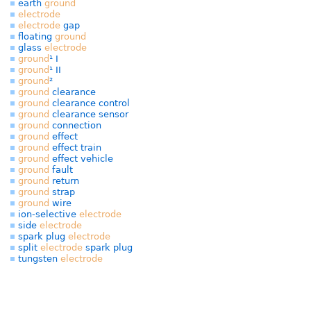
earth
ground
electrode
electrode
gap
floating
ground
glass
electrode
ground
¹ I
ground
¹ II
ground
²
ground
clearance
ground
clearance control
ground
clearance sensor
ground
connection
ground
effect
ground
effect train
ground
effect vehicle
ground
fault
ground
return
ground
strap
ground
wire
ion-selective
electrode
side
electrode
spark plug
electrode
split
electrode
spark plug
tungsten
electrode