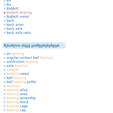
BA
Ba
Babbitt
Babbitt bearing
Babbitt metal
back
back actor
back axle
back axle ratio
შესაძლოა ასევე გაინტერესებდეთ
air
bearing
angular contact ball
bearing
antifriction
bearing
axle
bearing
Babbitt
Babbitt
metal
ball
bearing
ball
bearing
puller
bearing
bearing
alloy
bearing
area
bearing
assembly
bearing
block
bearing
cage
bearing
cap