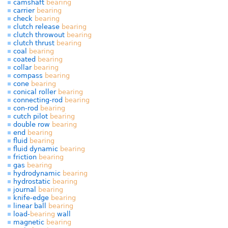
camshaft
bearing
carrier
bearing
check
bearing
clutch release
bearing
clutch throwout
bearing
clutch thrust
bearing
coal
bearing
coated
bearing
collar
bearing
compass
bearing
cone
bearing
conical roller
bearing
connecting-rod
bearing
con-rod
bearing
cutch pilot
bearing
double row
bearing
end
bearing
fluid
bearing
fluid dynamic
bearing
friction
bearing
gas
bearing
hydrodynamic
bearing
hydrostatic
bearing
journal
bearing
knife-edge
bearing
linear ball
bearing
load-
bearing
wall
magnetic
bearing