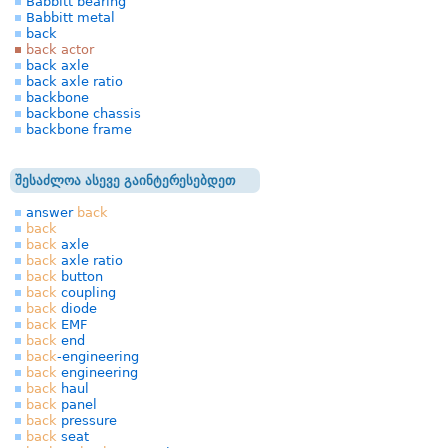
Babbitt bearing
Babbitt metal
back
back actor
back axle
back axle ratio
backbone
backbone chassis
backbone frame
შესაძლოა ასევე გაინტერესებდეთ
answer
back
back
back
axle
back
axle ratio
back
button
back
coupling
back
diode
back
EMF
back
end
back
-engineering
back
engineering
back
haul
back
panel
back
pressure
back
seat