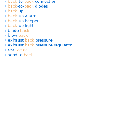
back
-to-
back
connection
back
-to-
back
diodes
back
up
back
-up alarm
back
-up beeper
back
-up light
blade
back
blow
back
exhaust
back
pressure
exhaust
back
pressure regulator
rear
actor
send to
back