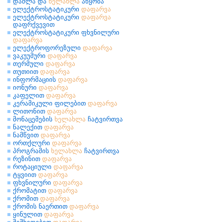
დაშლა და
ხელახლა
აწყობა
ელექტროსტატიკური
დაფარვა
ელექტროსტატიკური
დაფარვა
დაფრქვევით
ელექტროსტატიკური ფხვნილური
დაფარვა
ელექტროფორეზული
დაფარვა
ვაკუუმური
დაფარვა
თერმული
დაფარვა
თუთიით
დაფარვა
ინფორმაციის
დაფარვა
იონური
დაფარვა
კაფელით
დაფარვა
კერამიკული ფილებით
დაფარვა
ლითონით
დაფარვა
მონაცემების
ხელახლა
ჩატვირთვა
ნალექით
დაფარვა
ნამწვით
დაფარვა
ორთქლური
დაფარვა
პროგრამის
ხელახლა
ჩატვირთვა
რეზინით
დაფარვა
როტაციული
დაფარვა
ტყვიით
დაფარვა
ფხვნილური
დაფარვა
ქრომატით
დაფარვა
ქრომით
დაფარვა
ქრომის ნაერთით
დაფარვა
ყინულით
დაფარვა