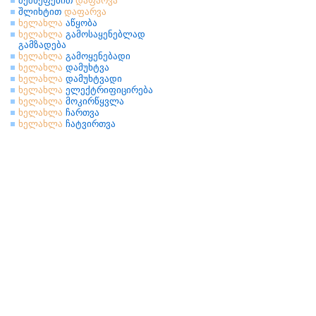
შეშხეფებით
დაფარვა
შლიხტით
დაფარვა
ხელახლა
აწყობა
ხელახლა
გამოსაყენებლად
გამზადება
ხელახლა
გამოყენებადი
ხელახლა
დამუხტვა
ხელახლა
დამუხტვადი
ხელახლა
ელექტრიფიცირება
ხელახლა
მოკირწყვლა
ხელახლა
ჩართვა
ხელახლა
ჩატვირთვა