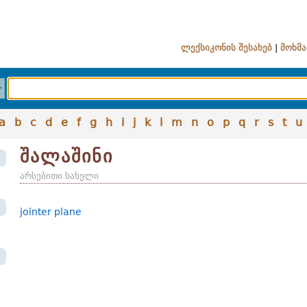
ლექსიკონის შესახებ
|
მოხმა
a
b
c
d
e
f
g
h
i
j
k
l
m
n
o
p
q
r
s
t
u
შალაშინი
არსებითი სახელი
jointer plane