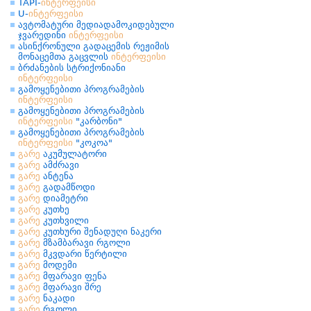
TAPI-
ინტერფეისი
U-
ინტერფეისი
ავტომატური მედიადამოკიდებული
ჯვარედინი
ინტერფეისი
ასინქრონული გადაცემის რეჟიმის
მონაცემთა გაცვლის
ინტერფეისი
ბრძანების სტრიქონიანი
ინტერფეისი
გამოყენებითი პროგრამების
ინტერფეისი
გამოყენებითი პროგრამების
ინტერფეისი
"კარბონი"
გამოყენებითი პროგრამების
ინტერფეისი
"კოკოა"
გარე
აკუმულატორი
გარე
ამძრავი
გარე
ანტენა
გარე
გადამწოდი
გარე
დიამეტრი
გარე
კუთხე
გარე
კუთხვილი
გარე
კუთხური შენადუღი ნაკერი
გარე
მზამბარავი რგოლი
გარე
მკვდარი წერტილი
გარე
მოდემი
გარე
მფარავი ფენა
გარე
მფარავი შრე
გარე
ნაკადი
გარე
რგოლი