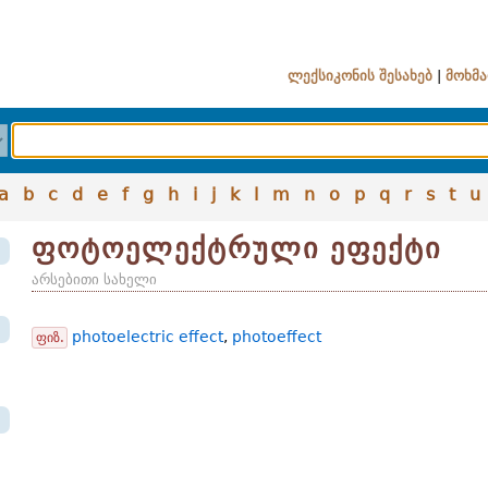
ლექსიკონის შესახებ
|
მოხმა
a
b
c
d
e
f
g
h
i
j
k
l
m
n
o
p
q
r
s
t
u
ფოტოელექტრული ეფექტი
არსებითი სახელი
photoelectric effect
,
photoeffect
ფიზ.