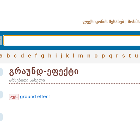
ლექსიკონის შესახებ
|
მოხმა
a
b
c
d
e
f
g
h
i
j
k
l
m
n
o
p
q
r
s
t
u
გრაუნდ-ეფექტი
არსებითი სახელი
ground effect
ავტ.