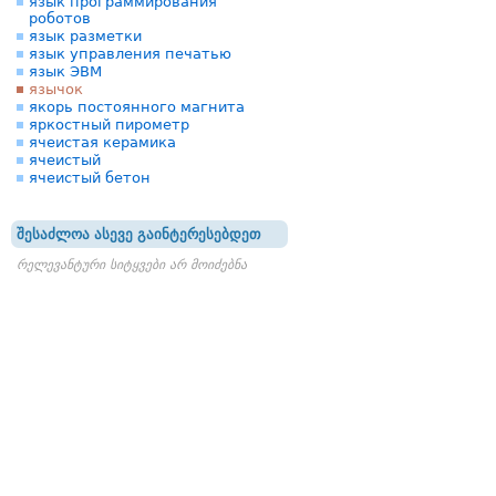
язык программирования
роботов
язык разметки
язык управления печатью
язык ЭВМ
язычок
якорь постоянного магнита
яркостный пирометр
ячеистая керамика
ячеистый
ячеистый бетон
შესაძლოა ასევე გაინტერესებდეთ
რელევანტური სიტყვები არ მოიძებნა