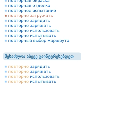
повторная окраска
повторная отделка
повторное испытание
повторно загружать
повторно зарядить
повторно заряжать
повторно использовать
повторно испытывать
повторный выбор маршрута
შესაძლოა ასევე გაინტერესებდეთ
повторно
зарядить
повторно
заряжать
повторно
использовать
повторно
испытывать