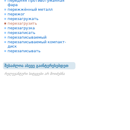
передняя противотуманная
фара
пережжённый металл
пережог
перезагружать
перезагрузить
перезагрузка
перезаписать
перезаписываемый
перезаписываемый компакт-
диск
перезаписывать
შესაძლოა ასევე გაინტერესებდეთ
რელევანტური სიტყვები არ მოიძებნა