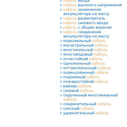
кабель
ввода
кабель
высокого напряжения
кабель
заземления
аккумулятора на массу
кабель
-разветвитель
кабель
силового ввода
кабель
с общим экраном
кабель
соединение
аккумулятора на массу
коаксиальный
кабель
магистральный
кабель
многожильный
кабель
многомодовый
кабель
огнестойкий
кабель
одножильный
кабель
оптоволоконный
кабель
освинцованный
кабель
подземный
кабель
пожаростойкий
кабель
райзер-
кабель
силовой
кабель
скрученный многожильный
кабель
соединительный
кабель
соосный
кабель
удлинительный
кабель