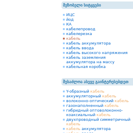
მეზობელი სიტყვები
ИЦС
йод
КА
кабелепровод
кабелерезка
кабель
кабель аккумулятора
кабель ввода
кабель высокого напряжения
кабель заземления
аккумулятора на массу
кабельная коробка
შესაძლოა ასევე გაინტერესებდეთ
Y-образный
кабель
аккумуляторный
кабель
волоконно-оптический
кабель
газонаполненный
кабель
гибридный оптоволоконно-
коаксиальный
кабель
двухпроводный симметричный
кабель
кабель
аккумулятора