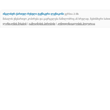
ინგლისურ-ქართულ-რუსული ტექნიკური ლექსიკონი
ვერსია 2.0b
მასალის უნებართვო კოპირება და გავრცელება ნაწილობრივ ან სრულად, ნებისმიერი სახ
ლექსიკონის შესახებ
|
გამოყენების პირობები
|
კონფიდენციალობის პოლიტიკა