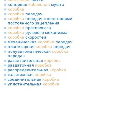
концевая
кабельная
муфта
коробка
коробка
передач
коробка
передач с шестернями
постоянного зацепления
коробка
противогаза
коробка
рулевого механизма
коробка
скоростей
механическая
коробка
передач
планетарная
коробка
передач
полуавтоматическая
коробка
передач
разветвительная
коробка
раздаточная
коробка
распределительная
коробка
сальниковая
коробка
соединительная
коробка
уплотнительная
коробка