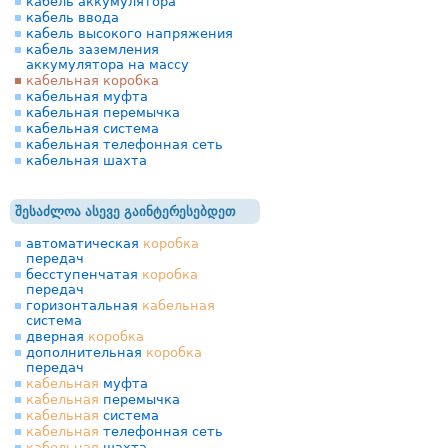
кабель аккумулятора
кабель ввода
кабель высокого напряжения
кабель заземления
аккумулятора на массу
кабельная коробка
кабельная муфта
кабельная перемычка
кабельная система
кабельная телефонная сеть
кабельная шахта
შესაძლოა ასევე გაინტერესებდეთ
автоматическая
коробка
передач
бесступенчатая
коробка
передач
горизонтальная
кабельная
система
дверная
коробка
дополнительная
коробка
передач
кабельная
муфта
кабельная
перемычка
кабельная
система
кабельная
телефонная сеть
кабельная
шахта