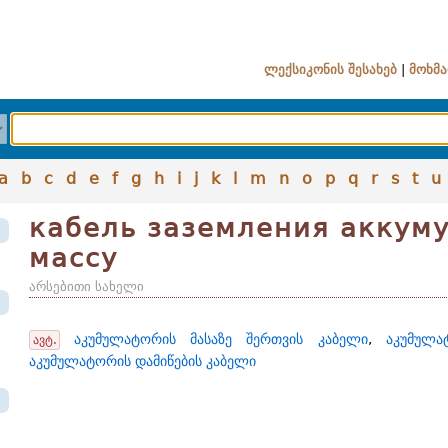
ლექსიკონის შესახებ
|
მოხმა
a
b
c
d
e
f
g
h
i
j
k
l
m
n
o
p
q
r
s
t
u
кабель заземления аккум
массу
არსებითი სახელი
აკუმულატორის მასაზე შერთვის კაბელი
,
აკუმულა
ავტ.
აკუმულატორის დამიწების კაბელი