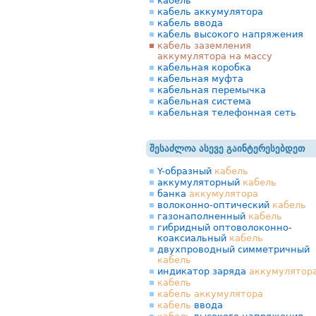
кабель
кабель аккумулятора
кабель ввода
кабель высокого напряжения
кабель заземления
аккумулятора на массу
кабельная коробка
кабельная муфта
кабельная перемычка
кабельная система
кабельная телефонная сеть
შესაძლოა ასევე გაინტერესებდეთ
Y-образный
кабель
аккумуляторный
кабель
банка
аккумулятора
волоконно-оптический
кабель
газонаполненный
кабель
гибридный оптоволоконно-
коаксиальный
кабель
двухпроводный симметричный
кабель
индикатор заряда
аккумулятор
кабель
кабель
аккумулятора
кабель
ввода