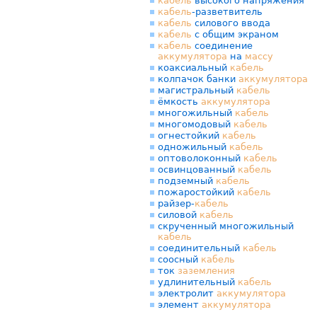
кабель
высокого напряжения
кабель
-разветвитель
кабель
силового ввода
кабель
с общим экраном
кабель
соединение
аккумулятора
на
массу
коаксиальный
кабель
колпачок банки
аккумулятора
магистральный
кабель
ёмкость
аккумулятора
многожильный
кабель
многомодовый
кабель
огнестойкий
кабель
одножильный
кабель
оптоволоконный
кабель
освинцованный
кабель
подземный
кабель
пожаростойкий
кабель
райзер-
кабель
силовой
кабель
скрученный многожильный
кабель
соединительный
кабель
соосный
кабель
ток
заземления
удлинительный
кабель
электролит
аккумулятора
элемент
аккумулятора