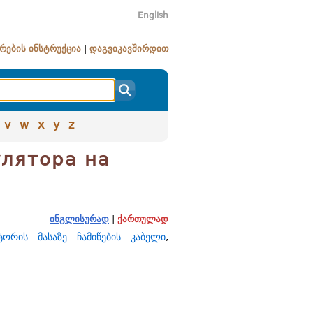
English
რების ინსტრუქცია
|
დაგვიკავშირდით
v
w
x
y
z
улятора на
ინგლისურად
|
ქართულად
ტორის მასაზე ჩამიწების კაბელი
,