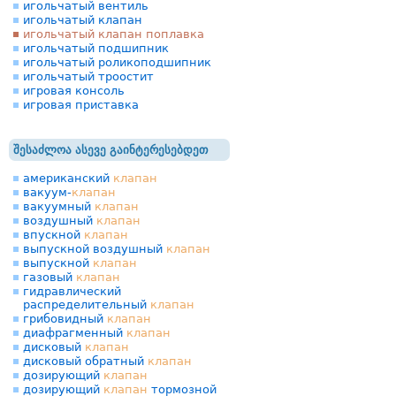
игольчатый вентиль
игольчатый клапан
игольчатый клапан поплавка
игольчатый подшипник
игольчатый роликоподшипник
игольчатый троостит
игровая консоль
игровая приставка
შესაძლოა ასევე გაინტერესებდეთ
американский
клапан
вакуум-
клапан
вакуумный
клапан
воздушный
клапан
впускной
клапан
выпускной воздушный
клапан
выпускной
клапан
газовый
клапан
гидравлический
распределительный
клапан
грибовидный
клапан
диафрагменный
клапан
дисковый
клапан
дисковый обратный
клапан
дозирующий
клапан
дозирующий
клапан
тормозной