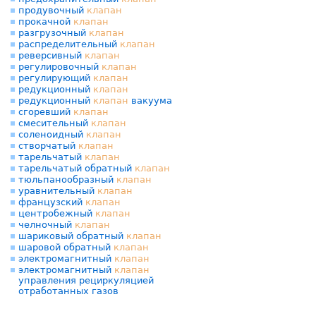
продувочный
клапан
прокачной
клапан
разгрузочный
клапан
распределительный
клапан
реверсивный
клапан
регулировочный
клапан
регулирующий
клапан
редукционный
клапан
редукционный
клапан
вакуума
сгоревший
клапан
смесительный
клапан
соленоидный
клапан
створчатый
клапан
тарельчатый
клапан
тарельчатый обратный
клапан
тюльпанообразный
клапан
уравнительный
клапан
французский
клапан
центробежный
клапан
челночный
клапан
шариковый обратный
клапан
шаровой обратный
клапан
электромагнитный
клапан
электромагнитный
клапан
управления рециркуляцией
отработанных газов