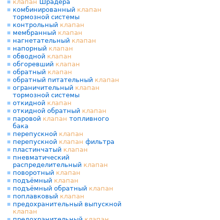
клапан
Шрадера
комбинированный
клапан
тормозной системы
контрольный
клапан
мембранный
клапан
нагнетательный
клапан
напорный
клапан
обводной
клапан
обгоревший
клапан
обратный
клапан
обратный питательный
клапан
ограничительный
клапан
тормозной системы
откидной
клапан
откидной обратный
клапан
паровой
клапан
топливного
бака
перепускной
клапан
перепускной
клапан
фильтра
пластинчатый
клапан
пневматический
распределительный
клапан
поворотный
клапан
подъёмный
клапан
подъёмный обратный
клапан
поплавковый
клапан
предохранительный выпускной
клапан
предохранительный
клапан