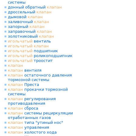
системы
донный обратный
клапан
дроссельный
клапан
дымовой
клапан
заливочный
клапан
запорный
клапан
заправочный
клапан
золотниковый
клапан
игольчатый
вентиль
игольчатый
клапан
игольчатый
подшипник
игольчатый
роликоподшипник
игольчатый
троостит
клапан
клапан
вентиля
клапан
остаточного давления
тормозной системы
клапан
Преста
клапан
прокачки тормозной
системы
клапан
регулирования
противодавления
клапан
сброса
клапан
системы рециркуляции
отработанных газов
клапан
типа "утиный нос"
клапан
управления
клапан
холостого хода