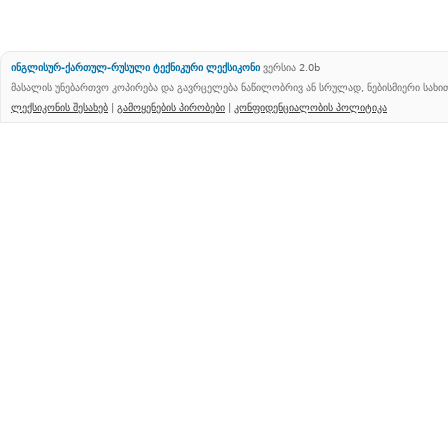
ინგლისურ-ქართულ-რუსული ტექნიკური ლექსიკონი
ვერსია 2.0b
მასალის უნებართვო კოპირება და გავრცელება ნაწილობრივ ან სრულად, ნებისმიერი სახ
ლექსიკონის შესახებ
|
გამოყენების პირობები
|
კონფიდენციალობის პოლიტიკა