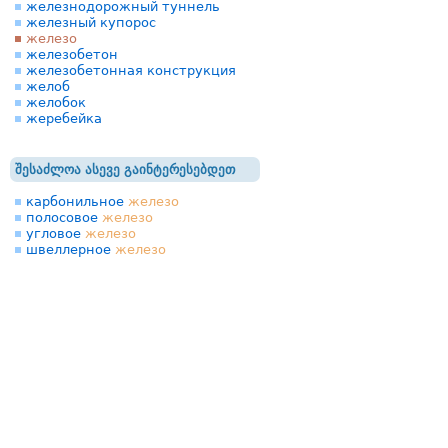
железнодорожный туннель
железный купорос
железо
железобетон
железобетонная конструкция
желоб
желобок
жеребейка
შესაძლოა ასევე გაინტერესებდეთ
карбонильное
железо
полосовое
железо
угловое
железо
швеллерное
железо