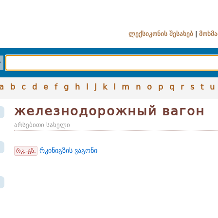
ლექსიკონის შესახებ
|
მოხმა
a
b
c
d
e
f
g
h
i
j
k
l
m
n
o
p
q
r
s
t
u
железнодорожный вагон
არსებითი სახელი
რკინიგზის ვაგონი
რკ.-გზ.