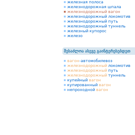
железная полоса
железнодорожная шпала
железнодорожный вагон
железнодорожный локомотив
железнодорожный путь
железнодорожный туннель
железный купорос
железо
შესაძლოა ასევე გაინტერესებდეთ
вагон
-автомобилевоз
железнодорожный
локомотив
железнодорожный
путь
железнодорожный
туннель
купейный
вагон
купированный
вагон
непроходной
вагон