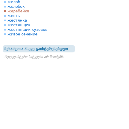
желоб
желобок
жеребейка
жесть
жестянка
жестянщик
жестянщик кузовов
живое сечение
შესაძლოა ასევე გაინტერესებდეთ
რელევანტური სიტყვები არ მოიძებნა