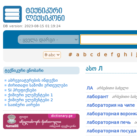
DB version: 2023-08-15 01:19:24
#
a
b
c
d
e
f
g
h
i
ასო Л
ტექნიკური ცნობარი
აბრევიატურების ინდექსი
ძირითადი საზომი ერთეულები
ЛА
არსებითი სახელი
SI პრეფიქსები
ქიმიური ელემენტები 1
лаборант
არსებითი სა
ქიმიური ელემენტები 2
სათბური აირები
лаборатория на чипе
лабораторная воронк
лабораторная печь
ა
лабораторная посуда