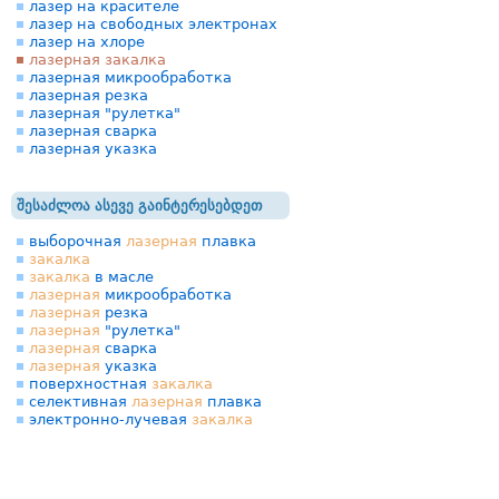
лазер на красителе
лазер на свободных электронах
лазер на хлоре
лазерная закалка
лазерная микрообработка
лазерная резка
лазерная "рулетка"
лазерная сварка
лазерная указка
შესაძლოა ასევე გაინტერესებდეთ
выборочная
лазерная
плавка
закалка
закалка
в масле
лазерная
микрообработка
лазерная
резка
лазерная
"рулетка"
лазерная
сварка
лазерная
указка
поверхностная
закалка
селективная
лазерная
плавка
электронно-лучевая
закалка