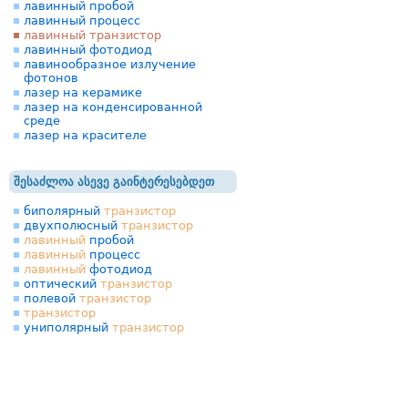
лавинный пробой
лавинный процесс
лавинный транзистор
лавинный фотодиод
лавинообразное излучение
фотонов
лазер на керамике
лазер на конденсированной
среде
лазер на красителе
შესაძლოა ასევე გაინტერესებდეთ
биполярный
транзистор
двухполюсный
транзистор
лавинный
пробой
лавинный
процесс
лавинный
фотодиод
оптический
транзистор
полевой
транзистор
транзистор
униполярный
транзистор