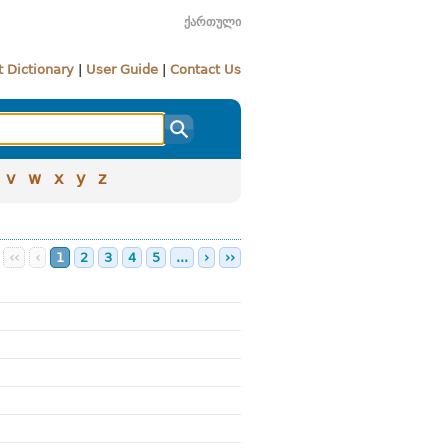
ქართული
 Dictionary
|
User Guide
|
Contact Us
v
w
x
y
z
‹‹
‹
1
2
3
4
5
...
›
››