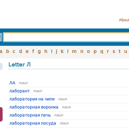
About
a
b
c
d
e
f
g
h
i
j
k
l
m
n
o
p
q
r
s
t
u
Letter Л
ЛА
noun
лаборант
noun
лаборатория на чипе
noun
лабораторная воронка
noun
лабораторная печь
noun
лабораторная посуда
noun