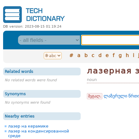
DB version: 2023-08-15 01:19:24
#
a
b
c
d
e
f
g
h
i
лазерная 
Related words
noun
No related words were found
Synonyms
ლაზერული წრთ
მეტალ.
No synonyms were found
Nearby entries
лазер на керамике
лазер на конденсированной
среде