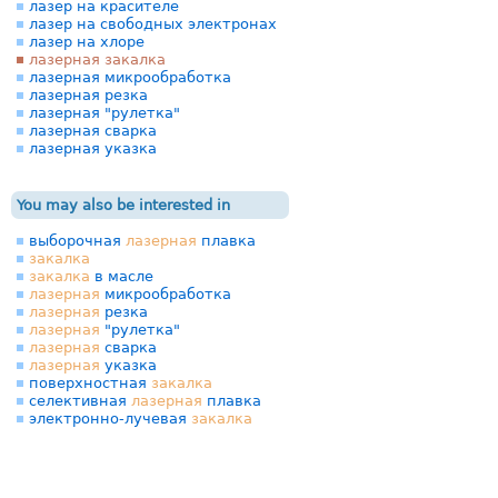
лазер на красителе
лазер на свободных электронах
лазер на хлоре
лазерная закалка
лазерная микрообработка
лазерная резка
лазерная "рулетка"
лазерная сварка
лазерная указка
You may also be interested in
выборочная
лазерная
плавка
закалка
закалка
в масле
лазерная
микрообработка
лазерная
резка
лазерная
"рулетка"
лазерная
сварка
лазерная
указка
поверхностная
закалка
селективная
лазерная
плавка
электронно-лучевая
закалка