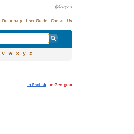
ქართული
 Dictionary
|
User Guide
|
Contact Us
v
w
x
y
z
in English
|
in Georgian