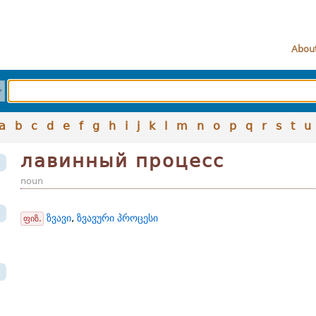
About
a
b
c
d
e
f
g
h
i
j
k
l
m
n
o
p
q
r
s
t
u
лавинный процесс
noun
ზვავი
,
ზვავური პროცესი
ფიზ.