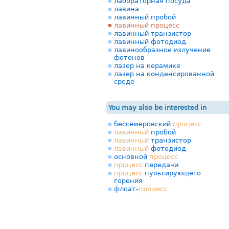
лабораторная посуда
лавина
лавинный пробой
лавинный процесс
лавинный транзистор
лавинный фотодиод
лавинообразное излучение
фотонов
лазер на керамике
лазер на конденсированной
среде
You may also be interested in
бессемеровский
процесс
лавинный
пробой
лавинный
транзистор
лавинный
фотодиод
основной
процесс
процесс
передачи
процесс
пульсирующего
горения
флоат-
процесс