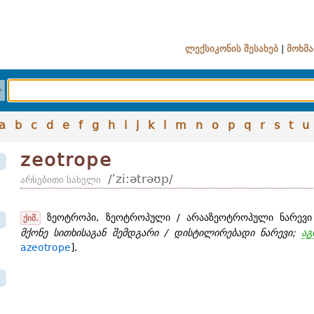
ლექსიკონის შესახებ
|
მოხმა
a
b
c
d
e
f
g
h
i
j
k
l
m
n
o
p
q
r
s
t
u
zeotrope
/ʹzi:ətrəʊp/
არსებითი სახელი
ზეოტროპი, ზეოტროპული / არააზეოტროპული ნარევი
ქიმ.
მქონე სითხისაგან შემდგარი / დისტილირებადი ნარევი;
აგ
azeotrope
].