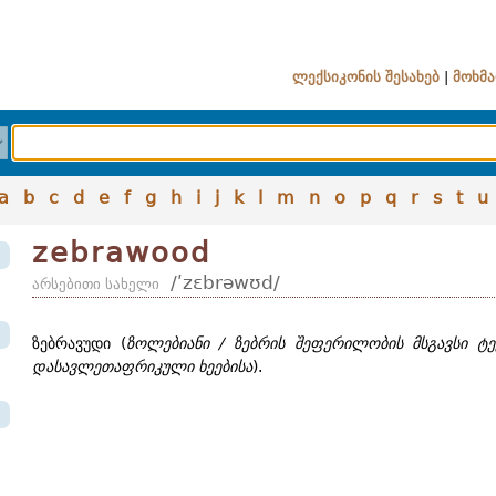
ლექსიკონის შესახებ
|
მოხმა
a
b
c
d
e
f
g
h
i
j
k
l
m
n
o
p
q
r
s
t
u
zebrawood
/ʹzɛbrəwʊd/
არსებითი სახელი
ზებრავუდი (
ზოლებიანი / ზებრის შეფერილობის მსგავსი ტე
დასავლეთაფრიკული ხეებისა
).